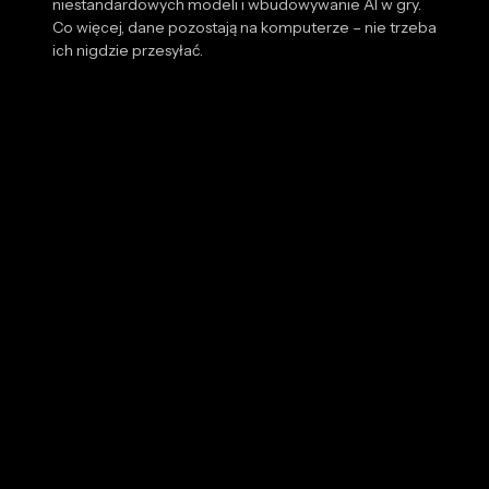
niestandardowych modeli i wbudowywanie AI w gry.
Co więcej, dane pozostają na komputerze – nie trzeba
ich nigdzie przesyłać.
Powołaj do życia cyfrowe postacie
Podnieś swoje umiejętności związane z tworzeniem
gier dzięki NVIDIA ACE. Ożywiaj cyfrowe postacie za
pomocą generatywnej AI.