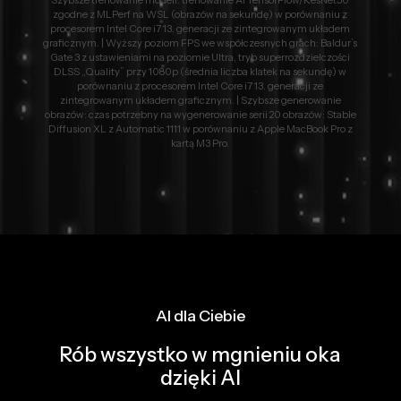
Szybsze trenowanie modeli: trenowanie AI TensorFlow/ResNet50
zgodne z MLPerf na WSL (obrazów na sekundę) w porównaniu z
procesorem Intel Core i7 13. generacji ze zintegrowanym układem
graficznym. | Wyższy poziom FPS we współczesnych grach: Baldur’s
Gate 3 z ustawieniami na poziomie Ultra, tryb superrozdzielczości
DLSS „Quality” przy 1080p (średnia liczba klatek na sekundę) w
porównaniu z procesorem Intel Core i7 13. generacji ze
zintegrowanym układem graficznym. | Szybsze generowanie
obrazów: czas potrzebny na wygenerowanie serii 20 obrazów: Stable
Diffusion XL z Automatic 1111 w porównaniu z Apple MacBook Pro z
kartą M3 Pro.
AI dla Ciebie
Rób wszystko w mgnieniu oka
dzięki AI