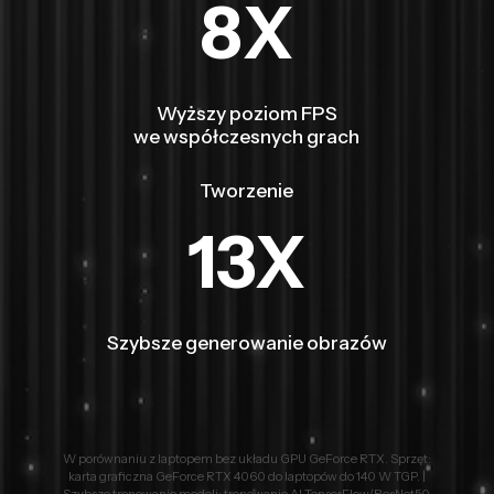
8X
Wyższy poziom FPS
we współczesnych grach
Tworzenie
13X
Szybsze generowanie obrazów
W porównaniu z laptopem bez układu GPU GeForce RTX. Sprzęt:
karta graficzna GeForce RTX 4060 do laptopów do 140 W TGP. |