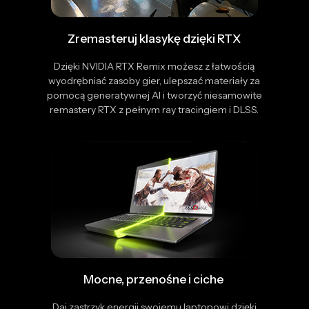
Zremasteruj klasykę dzięki RTX
Dzięki NVIDIA RTX Remix możesz z łatwością
wyodrębniać zasoby gier, ulepszać materiały za
pomocą generatywnej AI i tworzyć niesamowite
remastery RTX z pełnym ray tracingiem i DLSS.
Mocne, przenośne i ciche
Daj zastrzyk energii swojemu laptopowi dzięki